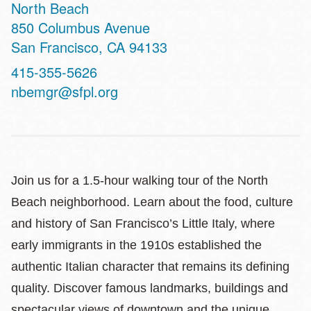
North Beach
Address
850 Columbus Avenue
San Francisco
,
CA
94133
Contact
415-355-5626
Telephone
nbemgr@sfpl.org
Join us for a 1.5-hour walking tour of the North
Beach neighborhood. Learn about the food, culture
and history of San Francisco’s Little Italy, where
early immigrants in the 1910s established the
authentic Italian character that remains its defining
quality. Discover famous landmarks, buildings and
spectacular views of downtown and the unique