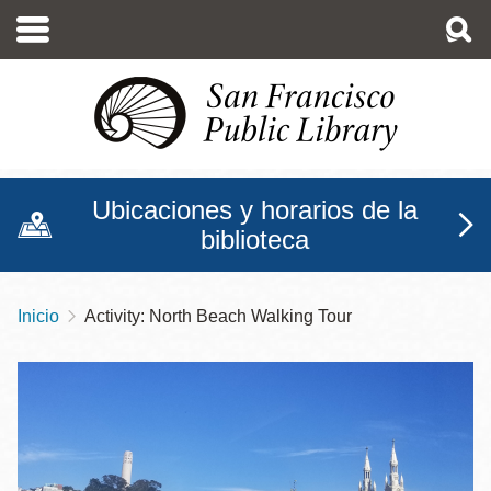
Pasar
al
contenido
principal
Ubicaciones y horarios de la
biblioteca
Inicio
Activity: North Beach Walking Tour
Sobrescribir
enlaces
de
ayuda
a