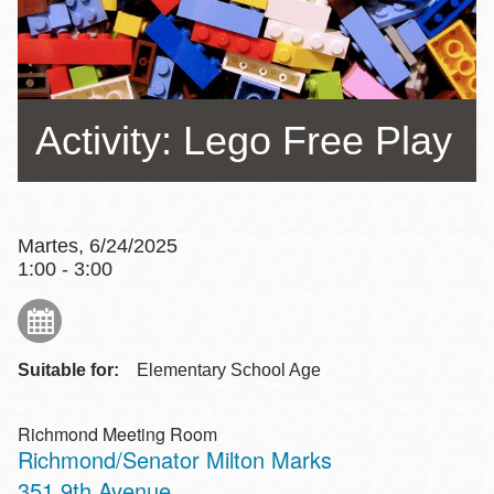
la
navegación
Activity: Lego Free Play
Martes, 6/24/2025
1:00 - 3:00
Suitable for:
Elementary School Age
Richmond Meeting Room
Richmond/Senator Milton Marks
Address
351 9th Avenue