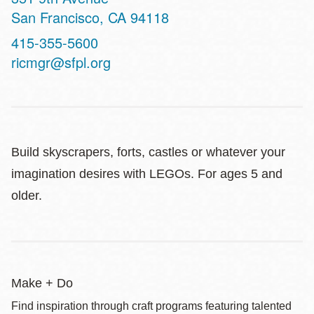
San Francisco
,
CA
94118
Contact
415-355-5600
Telephone
ricmgr@sfpl.org
Build skyscrapers, forts, castles or whatever your
imagination desires with LEGOs. For ages 5 and
older.
Make + Do
Find inspiration through craft programs featuring talented