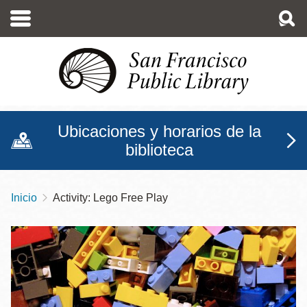
Pasar
al
contenido
principal
Ubicaciones y horarios de la
biblioteca
Inicio
Activity: Lego Free Play
Sobrescribir
enlaces
de
ayuda
a