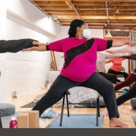
Ocean View
Richmond
Biblioteca
Sunset
Ambulante OMI
Treasure Island
Ortega
Visitacion Valley
Park
West Portal
Parkside
Western
Portola
Addition