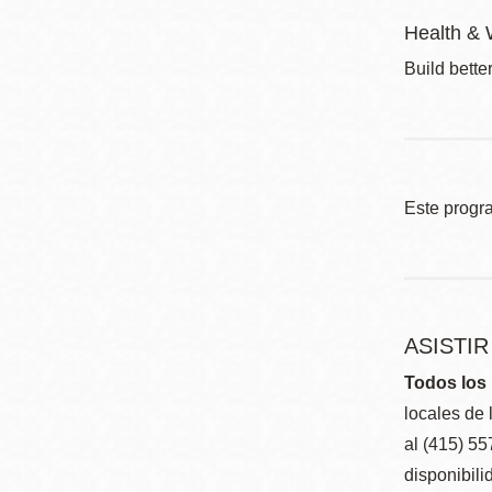
Health & 
Build bette
Este progr
ASISTI
Todos los 
locales de 
al (415) 5
disponibili