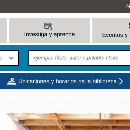
Uti
N
M
Investiga y aprende
Eventos y 
To find?
Ubicaciones y horarios de la biblioteca
Lun
Mar
Mié
Jue
Vie
Sáb
9 - 6
9 - 8
9 - 8
9 - 8
12 - 6
10 - 6