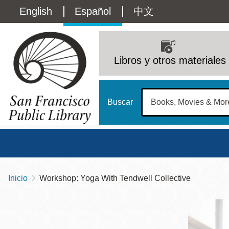
Pasar
Language
English
Español
中文
al
contenido
switcher
principal
Main
(Content)
navigation
Libros y otros materiales
Buscar
Inicio
Workshop: Yoga With Tendwell Collective
Sobrescribir
Biblioteca Central
Dom
enlaces
Address
100 Larkin Street
San Francisco
,
CA
94102
12 - 6
de
Contact
415-557-4400