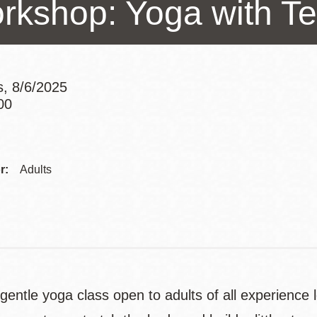
rkshop: Yoga with Te
Potrero
Biblioteca virtual
Presidio
Bibliotecas
s, 8/6/2025
Ambulantes
00
Addre
Contac
r:
Adults
Telep
 gentle yoga class open to adults of all experience