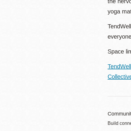
the nervo
yoga mat 
TendWell
everyone
Space li
TendWell
Collectiv
Communit
Build conne