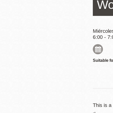
Wo
Mission
Excelsior
Noe Valley
Glen Park
Miércole
North Beach
6:00 - 7:
Golden Gate
Valley
Suitable fo
This is a