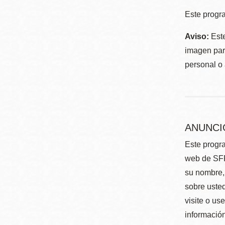
Este progra
Aviso:
Este
imagen para
personal o 
ANUNCI
Este progra
web de SFP
su nombre, 
sobre usted
visite o us
información