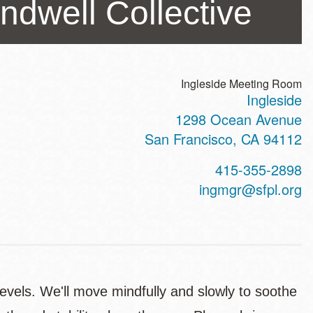
ndwell Collective
Ingleside Meeting Room
Ingleside
ss
1298 Ocean Avenue
San Francisco
,
CA
94112
t
415-355-2898
hone
ingmgr@sfpl.org
 levels. We'll move mindfully and slowly to soothe