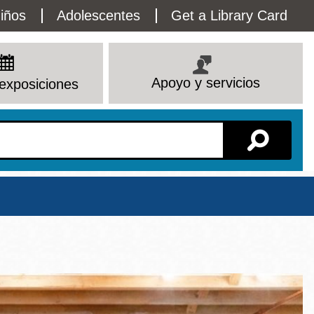
lity
iños
Adolescentes
Get a Library Card
enu
Apoyo y servicios
exposiciones
Sucursal
Ver todas