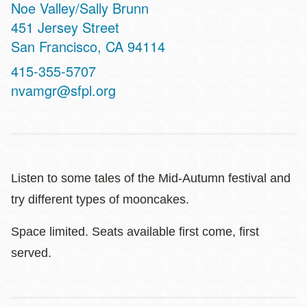
Noe Valley/Sally Brunn
Address
451 Jersey Street
San Francisco
,
CA
94114
Contact
415-355-5707
Telephone
nvamgr@sfpl.org
Listen to some tales of the Mid-Autumn festival and
try different types of mooncakes.
Space limited. Seats available first come, first
served.