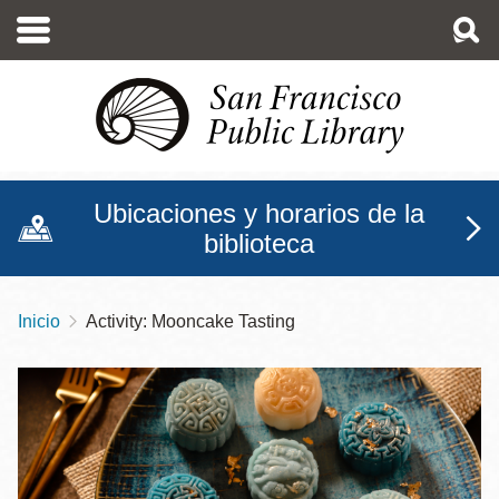
Pasar
al
contenido
principal
Ubicaciones y horarios de la
biblioteca
Inicio
Activity: Mooncake Tasting
Sobrescribir
enlaces
de
ayuda
a