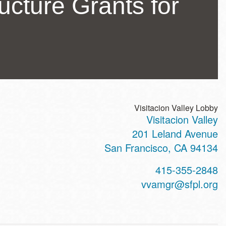
ucture Grants for
Visitacion Valley Lobby
Visitacion Valley
ss
201 Leland Avenue
San Francisco
,
CA
94134
t
415-355-2848
hone
vvamgr@sfpl.org