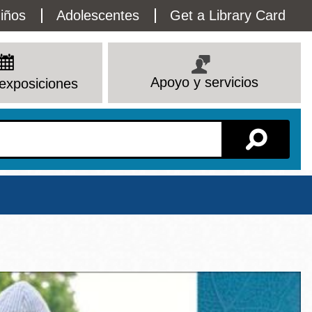
lity
iños
Adolescentes
Get a Library Card
enu
Apoyo y servicios
exposiciones
Sucursal
Ver todas