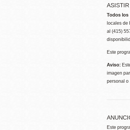
ASISTI
Todos los 
locales de 
al (415) 5
disponibili
Este progra
Aviso:
Este
imagen para
personal o 
ANUNCI
Este progra