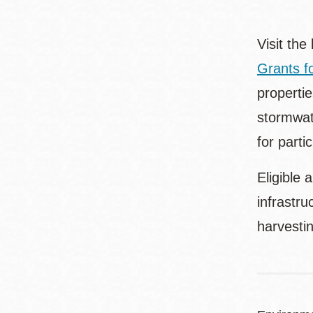
Visit the
Grants f
properti
stormwat
for parti
Eligible 
infrastru
harvesti