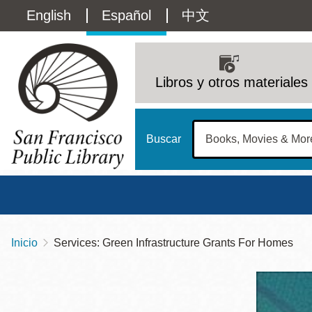
Pasar
Language
English
Español
中文
al
contenido
switcher
principal
Main
(Content)
navigation
Libros y otros materiales
Buscar
Inicio
Services: Green Infrastructure Grants For Homes
Sobrescribir
Biblioteca Central
Dom
enlaces
Address
100 Larkin Street
San Francisco
,
CA
94102
12 - 6
de
Contact
415-557-4400