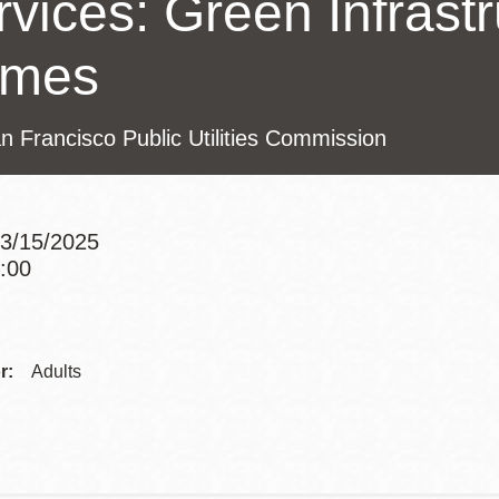
vices: Green Infrastr
mes
Potrero
Biblioteca virtual
Presidio
Bibliotecas
n Francisco Public Utilities Commission
Ambulantes
3/15/2025
1:00
Addre
Contac
r:
Adults
Telep