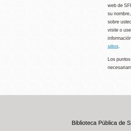
web de SFP
su nombre, 
sobre usted
visite o us
información
sitios
.
Los puntos 
necesariame
Biblioteca Pública de 