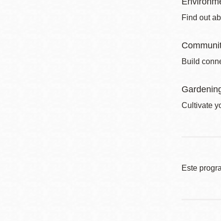
Environme
Find out ab
Communit
Build conne
Gardenin
Cultivate y
Este progr