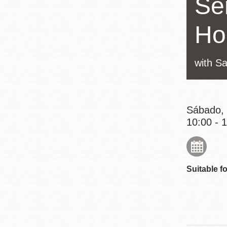
Ser
Mission
Excelsior
Ho
Noe Valley
Glen Park
with Sa
North Beach
Golden Gate
Valley
Sábado, 
10:00 - 
Suitable fo