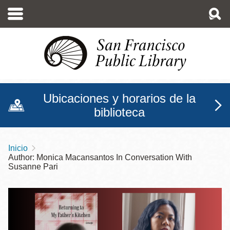
Pasar
al
contenido
principal
Ubicaciones y horarios de la
biblioteca
Inicio
Sobrescribir
Author: Monica Macansantos In Conversation With
enlaces
Susanne Pari
de
ayuda
a