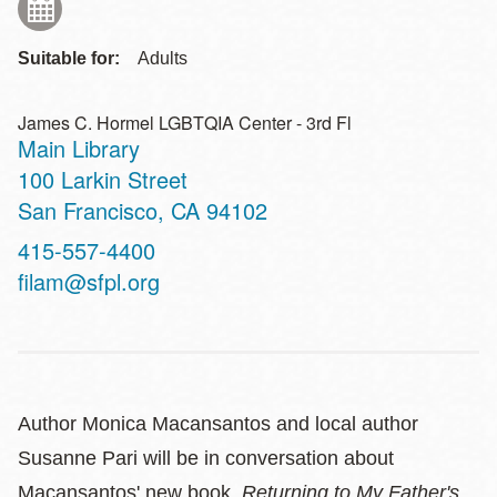
Suitable for:
Adults
James C. Hormel LGBTQIA Center - 3rd Fl
Main Library
Address
100 Larkin Street
San Francisco
,
CA
94102
Contact
415-557-4400
Telephone
filam@sfpl.org
Author Monica Macansantos and local author
Susanne Pari will be in conversation about
Macansantos' new book,
Returning to My Father's