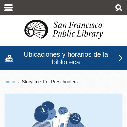
Pasar
al
contenido
principal
Ubicaciones y horarios de la
biblioteca
Inicio
Storytime: For Preschoolers
Sobrescribir
enlaces
de
ayuda
a