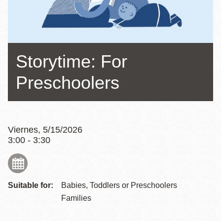
la
navegación
Storytime: For
Preschoolers
Viernes, 5/15/2026
3:00 - 3:30
Suitable for:
Babies, Toddlers or Preschoolers
Families