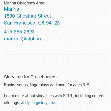
Marina Children's Area
Marina
Address
1890 Chestnut Street
San Francisco
,
CA
94123
Contact
415-355-2823
Telephone
marmgr@sfpl.org
Storytime for Preschoolers
Books, songs, fingerplays and more for ages 3–5.
Learn more about storytimes with SFPL, including current
offerings, at
sfpl.org/storytime
.