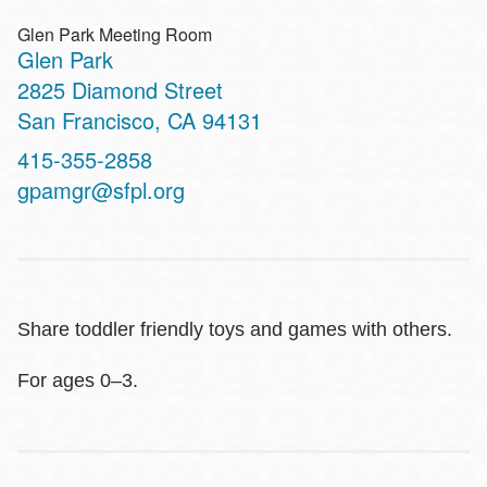
Glen Park Meeting Room
Glen Park
Address
2825 Diamond Street
San Francisco
,
CA
94131
Contact
415-355-2858
Telephone
gpamgr@sfpl.org
Share toddler friendly toys and games with others.
For ages 0–3.