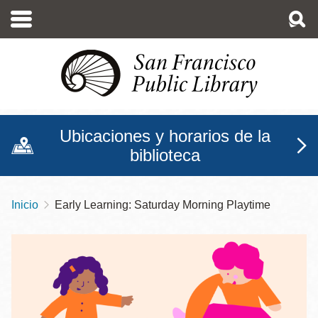
Pasar
al
contenido
principal
Ubicaciones y horarios de la
biblioteca
Inicio
Early Learning: Saturday Morning Playtime
Sobrescribir
enlaces
de
ayuda
a