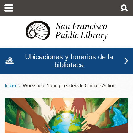
Pasar
al
contenido
principal
Ubicaciones y horarios de la
biblioteca
Inicio
Workshop: Young Leaders In Climate Action
Sobrescribir
enlaces
de
ayuda
a