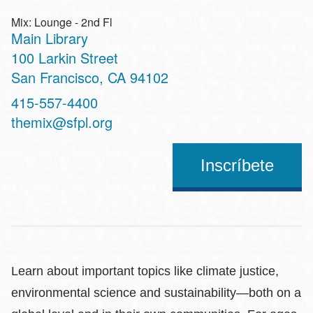
Mix: Lounge - 2nd Fl
Main Library
Address
100 Larkin Street
San Francisco
,
CA
94102
Contact
415-557-4400
Telephone
themix@sfpl.org
Inscríbete
Learn about important topics like climate justice,
environmental science and sustainability—both on a