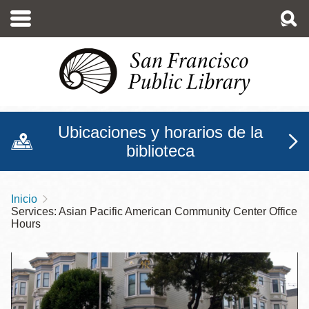
Pasar
al
contenido
principal
Ubicaciones y horarios de la
biblioteca
Inicio
Sobrescribir
Services: Asian Pacific American Community Center Office
enlaces
Hours
de
ayuda
a