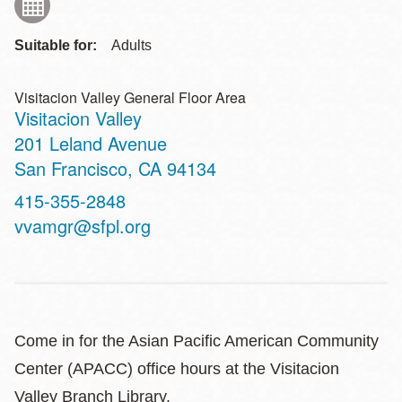
Suitable for:
Adults
Visitacion Valley General Floor Area
Visitacion Valley
Address
201 Leland Avenue
San Francisco
,
CA
94134
Contact
415-355-2848
Telephone
vvamgr@sfpl.org
Come in for the Asian Pacific American Community
Center (APACC) office hours at the Visitacion
Valley Branch Library.