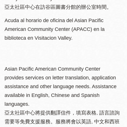
亞太社區中心在訪谷區圖書分館的辦公室時間。
Acuda al horario de oficina del Asian Pacific
American Community Center (APACC) en la
biblioteca en Visitacion Valley.
Asian Pacific American Community Center
provides services on letter translation, application
assistance and other language needs. Assistance
available in English, Chinese and Spanish
languages.
亞太社區中心將提供翻譯信件，填寫表格, 語言諮詢
需要等免費支援服務。服務將會以英語, 中文和西班