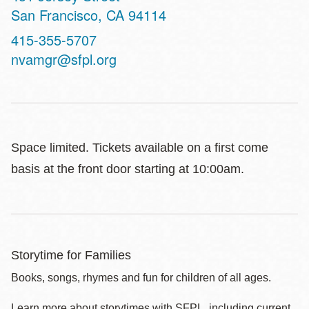
San Francisco
,
CA
94114
Contact
415-355-5707
Telephone
nvamgr@sfpl.org
Space limited. Tickets available on a first come
basis at the front door starting at 10:00am.
Storytime for Families
Books, songs, rhymes and fun for children of all ages.
Learn more about storytimes with SFPL, including current