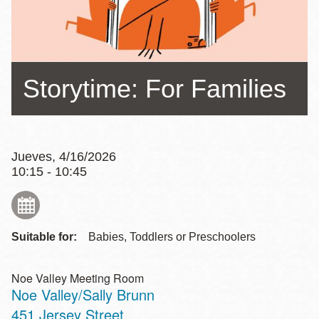
la
navegación
Storytime: For Families
Jueves, 4/16/2026
10:15 - 10:45
Suitable for:
Babies, Toddlers or Preschoolers
Noe Valley Meeting Room
Noe Valley/Sally Brunn
Address
451 Jersey Street