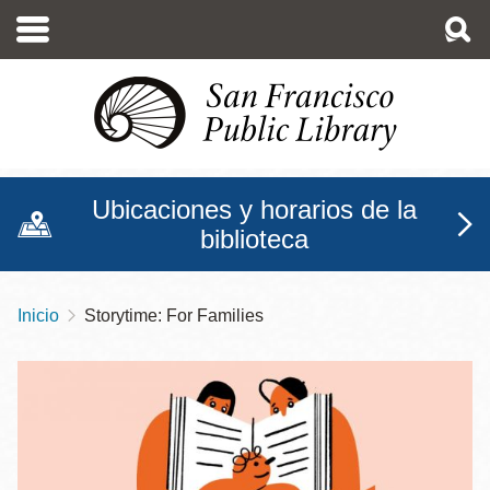
Pasar
al
contenido
principal
Ubicaciones y horarios de la
biblioteca
Inicio
Storytime: For Families
Sobrescribir
enlaces
de
ayuda
a