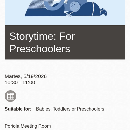
la
navegación
Storytime: For
Preschoolers
Martes, 5/19/2026
10:30 - 11:00
Suitable for:
Babies, Toddlers or Preschoolers
Portola Meeting Room