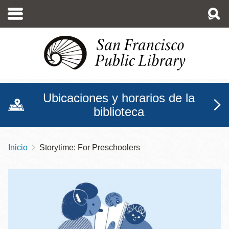
Pasar
al
contenido
principal
Ubicaciones y horarios de la
biblioteca
Inicio
Storytime: For Preschoolers
Sobrescribir
enlaces
de
ayuda
a