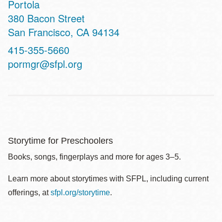
Portola
Address
380 Bacon Street
San Francisco
,
CA
94134
Contact
415-355-5660
Telephone
pormgr@sfpl.org
Storytime for Preschoolers
Books, songs, fingerplays and more for ages 3–5.
Learn more about storytimes with SFPL, including current
offerings, at
sfpl.org/storytime
.