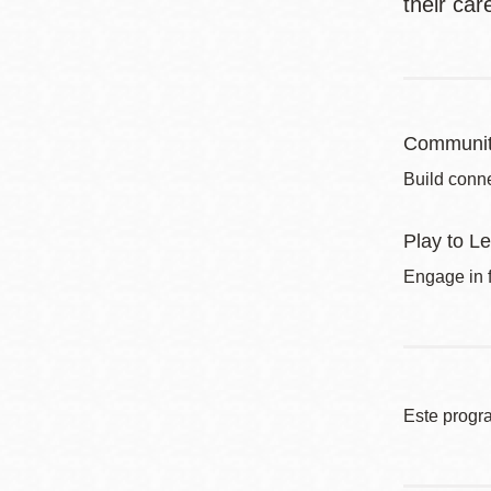
their car
Communit
Build conne
Play to L
Engage in f
Este progr