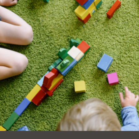
Ocean View
Richmond
Biblioteca
Sunset
Ambulante OMI
Treasure Island
Ortega
Visitacion Valley
Park
West Portal
Parkside
Western
Portola
Addition