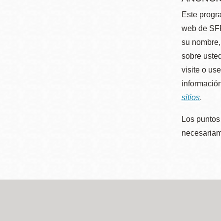
Este progra
web de SFP
su nombre, 
sobre usted
visite o us
información
sitios
.
Los puntos 
necesariame