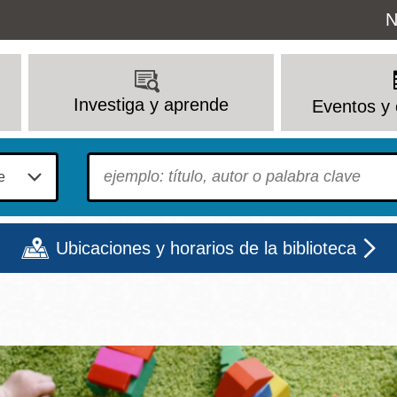
Uti
N
M
Investiga y aprende
Eventos y 
To find?
Ubicaciones y horarios de la biblioteca
Lun
Mar
Mié
Jue
Vie
Sáb
9 - 6
9 - 8
9 - 8
9 - 8
12 - 6
10 - 6