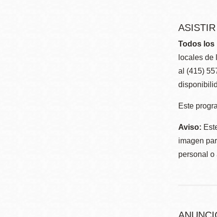
ASISTI
Todos los 
locales de 
al (415) 5
disponibili
Este progra
Aviso:
Este
imagen para
personal o 
ANUNCI