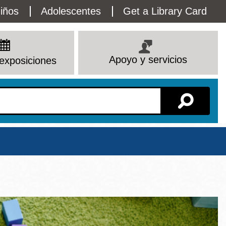
lity
iños
Adolescentes
Get a Library Card
enu
Apoyo y servicios
exposiciones
Sucursal
Ver todas