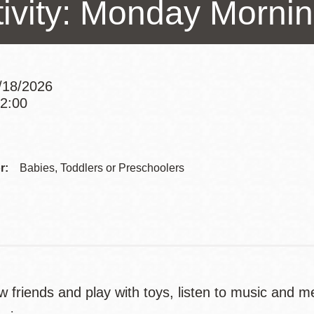
tivity: Monday Mornin
Potrero
Biblioteca virtual
Presidio
Bibliotecas
/18/2026
Ambulantes
12:00
Addre
Contac
r:
Babies, Toddlers or Preschoolers
Telep
 friends and play with toys, listen to music and m