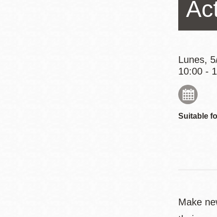
Ac
Mission
Excelsior
Noe Valley
Glen Park
Lunes, 5
North Beach
10:00 - 
Golden Gate
Valley
Suitable fo
Make new