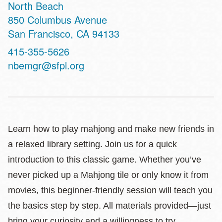
North Beach
Address
850 Columbus Avenue
San Francisco
,
CA
94133
Contact
415-355-5626
Telephone
nbemgr@sfpl.org
Learn how to play mahjong and make new friends in
a relaxed library setting. Join us for a quick
introduction to this classic game. Whether you’ve
never picked up a Mahjong tile or only know it from
movies, this beginner‑friendly session will teach you
the basics step by step. All materials provided—just
bring your curiosity and a willingness to try