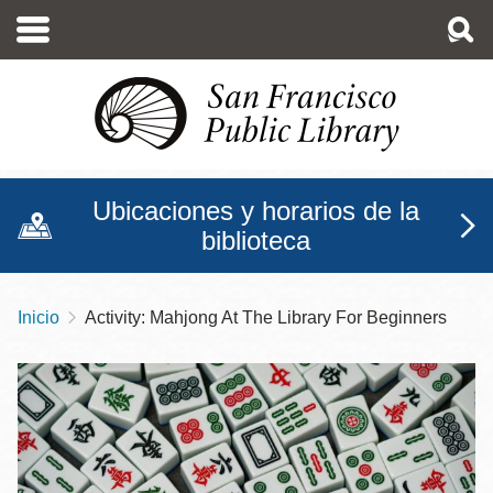
Pasar
al
contenido
principal
Ubicaciones y horarios de la
biblioteca
Inicio
Activity: Mahjong At The Library For Beginners
Sobrescribir
enlaces
de
ayuda
a