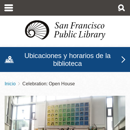
Pasar
al
contenido
principal
Ubicaciones y horarios de la
biblioteca
Inicio
Celebration: Open House
Sobrescribir
enlaces
de
ayuda
a