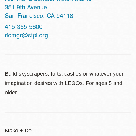
Address
351 9th Avenue
San Francisco
,
CA
94118
Contact
415-355-5600
Telephone
ricmgr@sfpl.org
Build skyscrapers, forts, castles or whatever your
imagination desires with LEGOs. For ages 5 and
older.
Make + Do