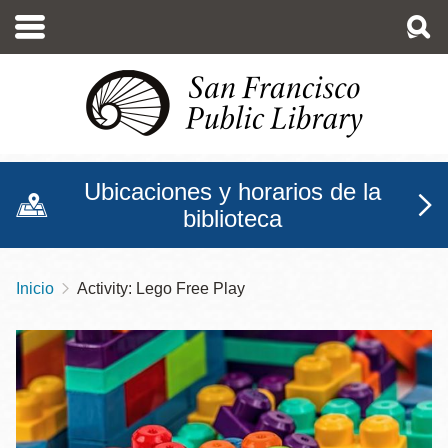
Pasar
al
contenido
principal
Ubicaciones y horarios de la
biblioteca
Inicio
Activity: Lego Free Play
Sobrescribir
enlaces
de
ayuda
a