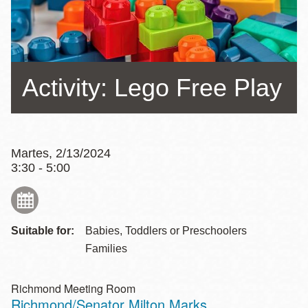
la
navegación
Activity: Lego Free Play
Martes, 2/13/2024
3:30 - 5:00
Suitable for:
Babies, Toddlers or Preschoolers
Families
Richmond Meeting Room
Richmond/Senator Milton Marks