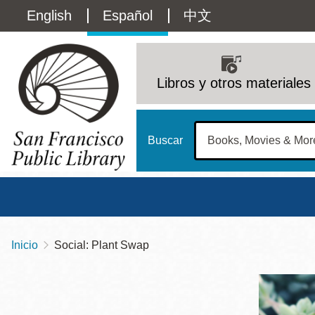
Pasar
Language
English
Español
中文
al
contenido
switcher
principal
Main
(Content)
navigation
Libros y otros materiales
Buscar
Inicio
Social: Plant Swap
Sobrescribir
Biblioteca Central
Dom
enlaces
Address
100 Larkin Street
San Francisco
,
CA
94102
12 - 6
de
Contact
415-557-4400