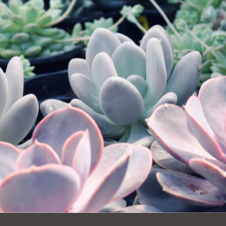
Ocean View
Richmond
Biblioteca
Sunset
Ambulante OMI
Treasure Island
Ortega
Visitacion Valley
Park
West Portal
Parkside
Western
Portola
Addition