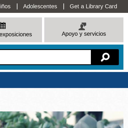
lity
iños
Adolescentes
Get a Library Card
enu
Apoyo y servicios
exposiciones
Sucursal
Ver todas