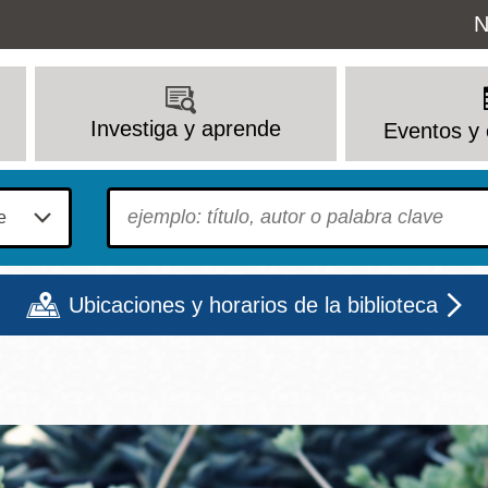
Uti
N
M
Investiga y aprende
Eventos y 
To find?
Ubicaciones y horarios de la biblioteca
Lun
Mar
Mié
Jue
Vie
Sáb
9 - 6
9 - 8
9 - 8
9 - 8
12 - 6
10 - 6