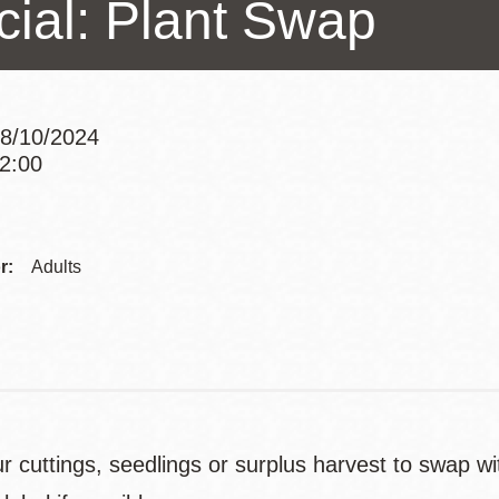
cial: Plant Swap
Potrero
Biblioteca virtual
Presidio
Bibliotecas
8/10/2024
Ambulantes
12:00
Addre
Contac
r:
Adults
Telep
r cuttings, seedlings or surplus harvest to swap w