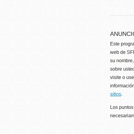
ANUNCI
Este progra
web de SFP
su nombre, 
sobre usted
visite o us
información
sitios
.
Los puntos 
necesariame