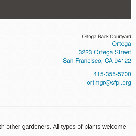
Ortega Back Courtyard
Ortega
ss
3223 Ortega Street
San Francisco
,
CA
94122
t
415-355-5700
hone
ortmgr@sfpl.org
ith other gardeners. All types of plants welcome