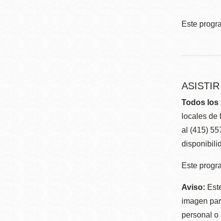
Este progr
ASISTI
Todos los 
locales de 
al (415) 5
disponibili
Este progra
Aviso:
Este
imagen para
personal o 