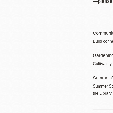
—please l
Communit
Build conne
Gardenin
Cultivate y
Summer S
Summer Stri
the Library