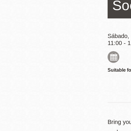
So
Mission
Excelsior
Noe Valley
Glen Park
Sábado, 
North Beach
11:00 - 
Golden Gate
Valley
Suitable fo
Bring you