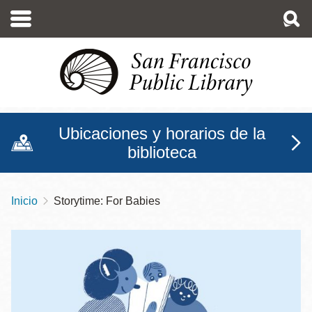
Pasar
al
contenido
principal
Ubicaciones y horarios de la
biblioteca
Inicio
Storytime: For Babies
Sobrescribir
enlaces
de
ayuda
a