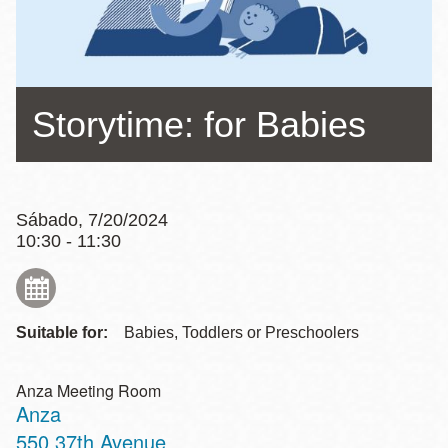
la
navegación
Storytime: for Babies
Sábado, 7/20/2024
10:30 - 11:30
Suitable for:
Babies, Toddlers or Preschoolers
Anza Meeting Room
Anza
Address
550 37th Avenue