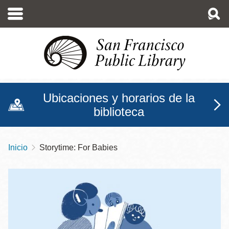
Pasar
al
contenido
principal
Ubicaciones y horarios de la
biblioteca
Inicio
Storytime: For Babies
Sobrescribir
enlaces
de
ayuda
a