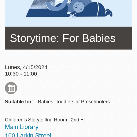
la
navegación
Storytime: For Babies
Lunes, 4/15/2024
10:30 - 11:00
Suitable for:
Babies, Toddlers or Preschoolers
Children's Storytelling Room - 2nd Fl
Main Library
Address
100 Larkin Street