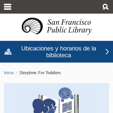
Pasar
al
contenido
principal
Ubicaciones y horarios de la
biblioteca
Inicio
Storytime: For Toddlers
Sobrescribir
enlaces
de
ayuda
a