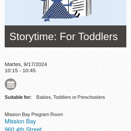
la
navegación
Storytime: For Toddlers
Martes, 9/17/2024
10:15 - 10:45
Suitable for:
Babies, Toddlers or Preschoolers
Mission Bay Program Room
Mission Bay
Address
960 4th Street