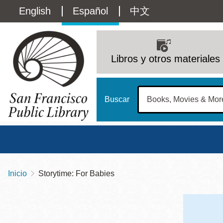
Pasar
Language
English
Español
中文
al
contenido
switcher
principal
Main
(Content)
navigation
Libros y otros materiales
Buscar
Inicio
Storytime: For Babies
Sobrescribir
Biblioteca Central
Dom
enlaces
Address
100 Larkin Street
San Francisco
,
CA
94102
12 - 6
de
Contact
415-557-4400