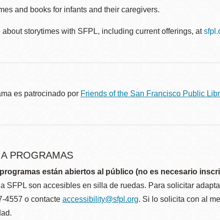
es and books for infants and their caregivers.
about storytimes with SFPL, including current offerings, at
sfpl
ama es patrocinado por
Friends of the San Francisco Public Libr
R A PROGRAMAS
programas están abiertos al público (no es necesario inscri
la SFPL son accesibles en silla de ruedas. Para solicitar adap
57-4557 o contacte
accessibility@sfpl.org
. Si lo solicita con al 
dad.