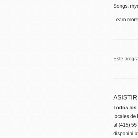
Songs, rhym
Learn more 
Este progr
ASISTI
Todos los 
locales de 
al (415) 5
disponibili