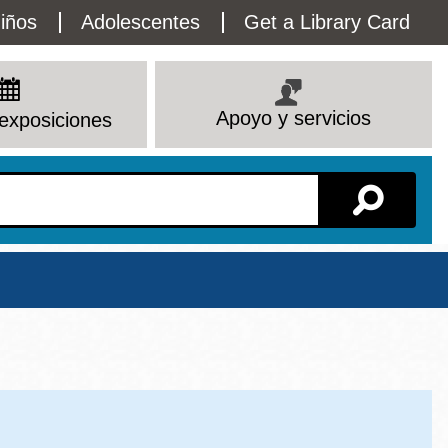
lity
iños
Adolescentes
Get a Library Card
enu
Apoyo y servicios
exposiciones
Sucursal
Ver todas