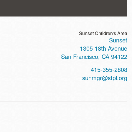
Sunset Children's Area
Sunset
ss
1305 18th Avenue
San Francisco
,
CA
94122
t
415-355-2808
hone
sunmgr@sfpl.org