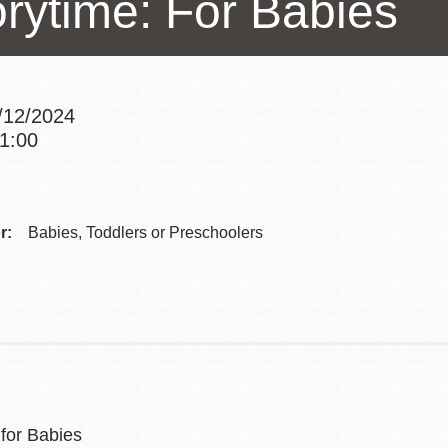
orytime: For Babies
Potrero
Biblioteca virtual
/12/2024
Presidio
Bibliotecas
11:00
Ambulantes
Addre
Contac
r:
Babies, Toddlers or Preschoolers
Telep
 for Babies