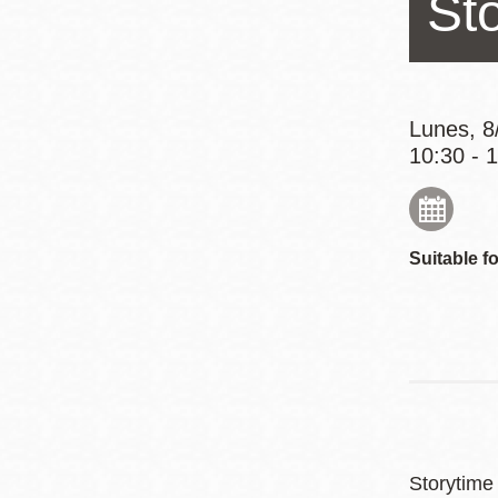
St
Mission
Excelsior
Noe Valley
Glen Park
Lunes, 8
10:30 - 
North Beach
Golden Gate
Valley
Suitable fo
Storytime