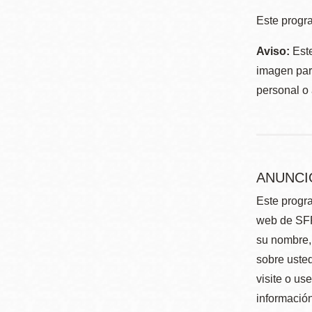
Este progra
Aviso:
Este
imagen para
personal o 
ANUNCI
Este progra
web de SFP
su nombre, 
sobre usted
visite o us
información