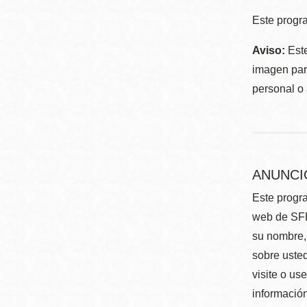
Este progra
Aviso:
Este
imagen para
personal o 
ANUNCI
Este progra
web de SFP
su nombre, 
sobre usted
visite o us
información