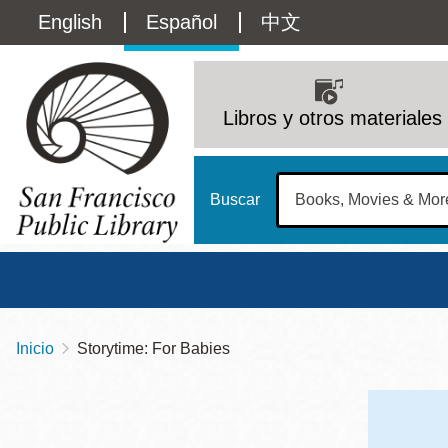
Pasar
Language
English
Español
中文
al
contenido
switcher
principal
Main
(Content)
navigation
Libros y otros materiales
Buscar
Inicio
Storytime: For Babies
Sobrescribir
Biblioteca Central
Dom
enlaces
Address
100 Larkin Street
San Francisco
,
CA
94102
12 - 6
de
Contact
415-557-4400