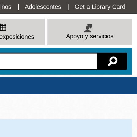
lity
iños
Adolescentes
Get a Library Card
enu
Apoyo y servicios
exposiciones
Sucursal
Ver todas