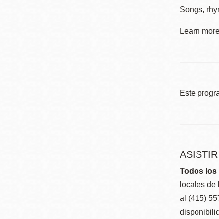
Songs, rhym
Learn more 
Este progr
ASISTI
Todos los 
locales de 
al (415) 5
disponibili