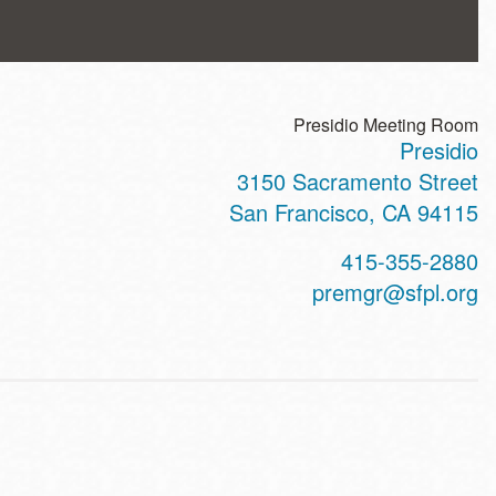
Presidio Meeting Room
Presidio
ss
3150 Sacramento Street
San Francisco
,
CA
94115
t
415-355-2880
hone
premgr@sfpl.org