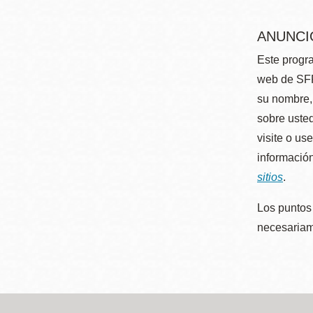
ANUNCI
Este progra
web de SFP
su nombre, 
sobre usted
visite o us
información
sitios
.
Los puntos 
necesariame