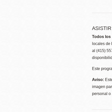
ASISTI
Todos los 
locales de 
al (415) 5
disponibili
Este progra
Aviso:
Este
imagen para
personal o 