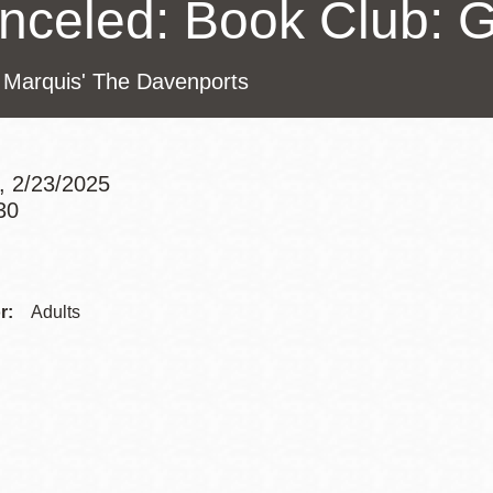
nceled: Book Club: 
Potrero
Biblioteca virtual
l Marquis' The Davenports
Presidio
Bibliotecas
Ambulantes
 2/23/2025
30
Addre
Contac
r:
Adults
Telep
Addre