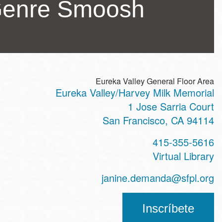
Genre Smoosh
Eureka Valley General Floor Area
Eureka Valley/Harvey Milk Memorial
ss
1 Jose Sarria Court
San Francisco
,
CA
94114
t
415-355-5616
hone
Virtual Library
ss
janine.demanda@sfpl.org
Inscríbete