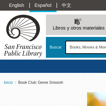
Pasar
Language
English
Español
中文
al
contenido
switcher
principal
Main
(Content)
navigation
Libros y otros materiales
Buscar
Inicio
Book Club: Genre Smoosh
Sobrescribir
Biblioteca Central
Dom
enlaces
Address
100 Larkin Street
San Francisco
,
CA
94102
12 - 6
de
Contact
415-557-4400