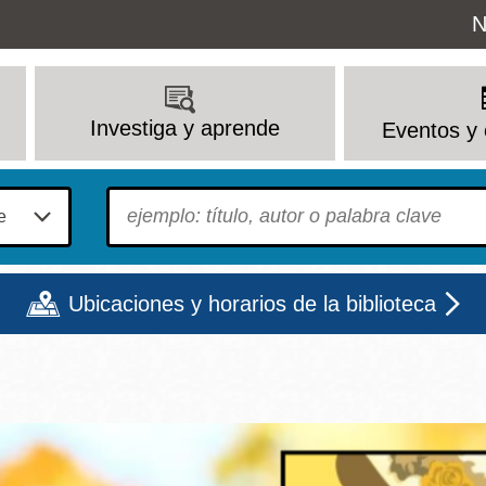
Uti
N
M
Investiga y aprende
Eventos y 
To find?
Ubicaciones y horarios de la biblioteca
Lun
Mar
Mié
Jue
Vie
Sáb
9 - 6
9 - 8
9 - 8
9 - 8
12 - 6
10 - 6