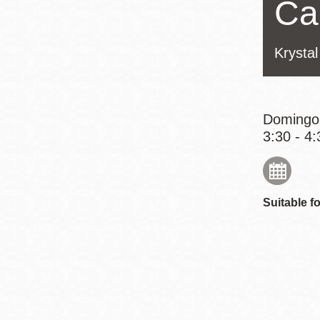
Ca
Mission
Excelsior
Krysta
Noe Valley
Glen Park
North Beach
Domingo,
Golden Gate
3:30 - 4:
Valley
Suitable fo