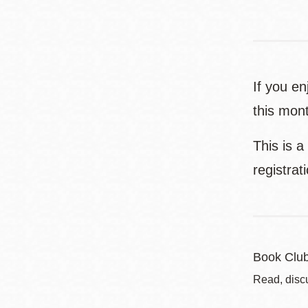
If you en
this mont
This is a
registrat
Book Clu
Read, disc