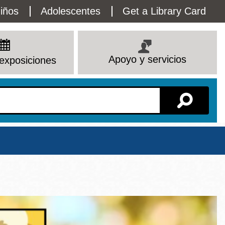
lity
iños
Adolescentes
Get a Library Card
enu
Apoyo y servicios
exposiciones
Sucursal
Ver todas