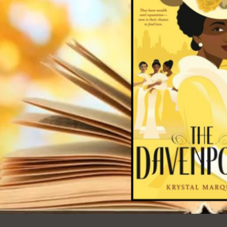
Ocean View
Richmond
Biblioteca
Sunset
Ambulante OMI
Treasure Island
Ortega
Visitacion Valley
Park
West Portal
Parkside
Western
Portola
Addition