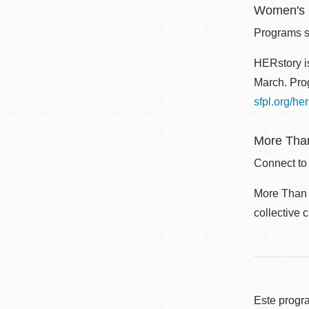
Women's I
Programs sp
HERstory is
March. Prog
sfpl.org/her
More Than
Connect to
More Than a
collective 
Este progr