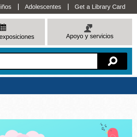
lity
iños
Adolescentes
Get a Library Card
enu
Apoyo y servicios
exposiciones
Sucursal
Ver todas