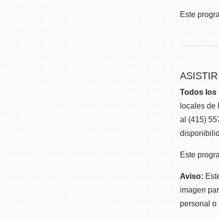
Este progr
ASISTI
Todos los 
locales de 
al (415) 5
disponibili
Este progra
Aviso:
Este
imagen para
personal o 