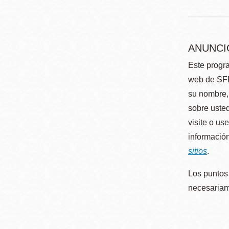
ANUNCI
Este progra
web de SFP
su nombre, 
sobre usted
visite o us
información
sitios
.
Los puntos 
necesariame