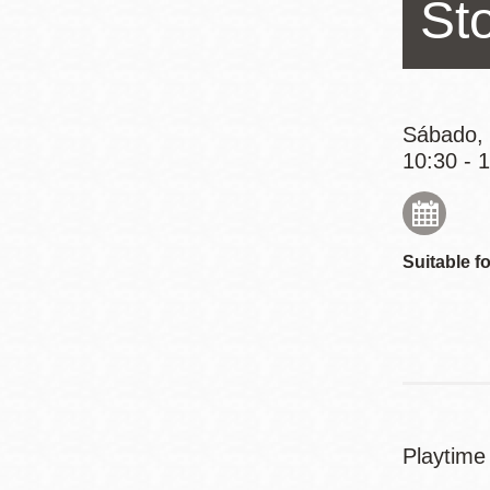
St
Mission
Excelsior
Noe Valley
Glen Park
Sábado, 
North Beach
10:30 - 
Golden Gate
Valley
Suitable fo
Playtime 