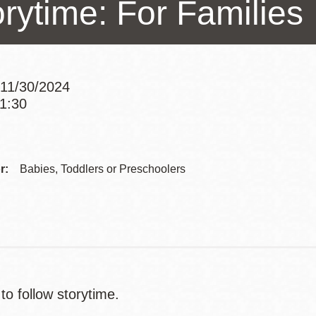
orytime: For Families
Potrero
Biblioteca virtual
Presidio
Bibliotecas
11/30/2024
Ambulantes
11:30
Addre
Contac
r:
Babies, Toddlers or Preschoolers
Telep
to follow storytime.