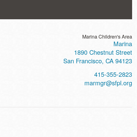
Marina Children's Area
Marina
ss
1890 Chestnut Street
San Francisco
,
CA
94123
t
415-355-2823
hone
marmgr@sfpl.org