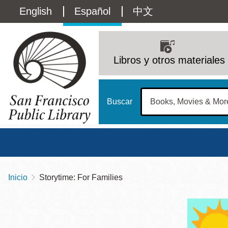
Pasar
Language
English
Español
中文
al
contenido
switcher
principal
Main
(Content)
navigation
Libros y otros materiales
Buscar
Inicio
Storytime: For Families
Sobrescribir
Biblioteca Central
Dom
enlaces
Address
100 Larkin Street
San Francisco
,
CA
94102
12 - 6
de
Contact
415-557-4400