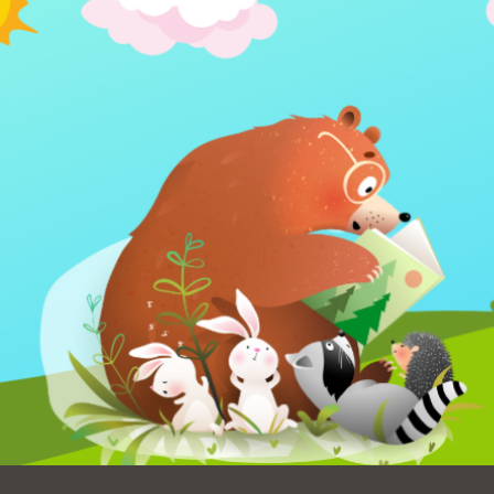
Ocean View
Richmond
Biblioteca
Sunset
Ambulante OMI
Treasure Island
Ortega
Visitacion Valley
Park
West Portal
Parkside
Western
Portola
Addition