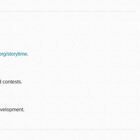
.org/storytime
.
d contests.
development.