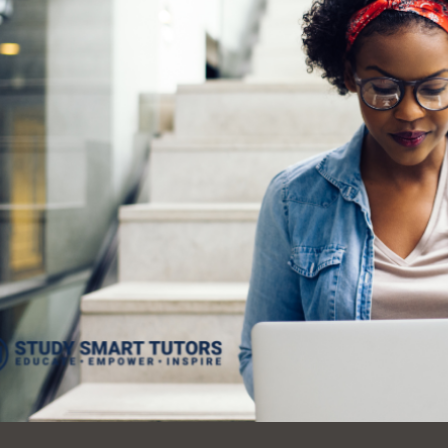
Ocean View
Richmond
Biblioteca
Sunset
Ambulante OMI
Treasure Island
Ortega
Visitacion Valley
Park
West Portal
Parkside
Western
Portola
Addition