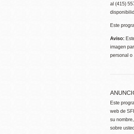
al (415) 5
disponibili
Este progra
Aviso:
Este
imagen para
personal o 
ANUNCI
Este progra
web de SFP
su nombre, 
sobre usted