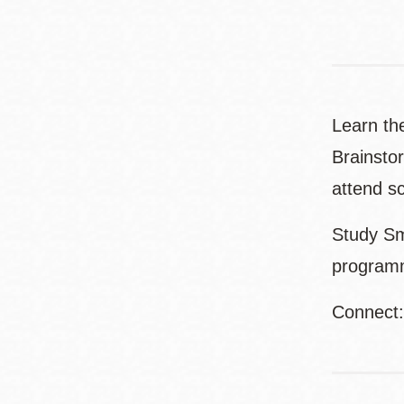
Learn th
Brainsto
attend s
Study Sm
programm
Connect