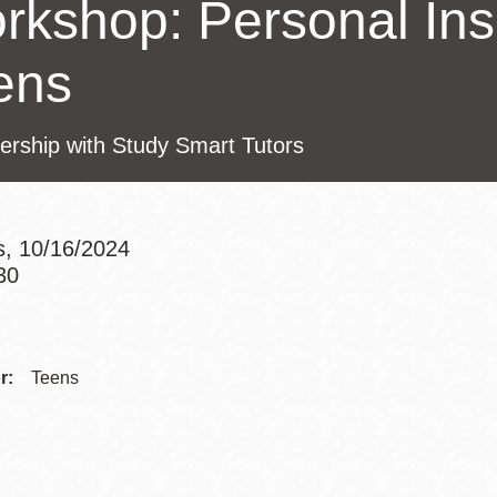
rkshop: Personal Insi
Potrero
Biblioteca virtual
ens
Presidio
Bibliotecas
ership with Study Smart Tutors
Ambulantes
s, 10/16/2024
30
Addre
Contac
r:
Teens
Telep