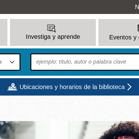
Uti
N
M
Investiga y aprende
Eventos y 
To find?
Ubicaciones y horarios de la biblioteca
Lun
Mar
Mié
Jue
Vie
Sáb
9 - 6
9 - 8
9 - 8
9 - 8
12 - 6
10 - 6