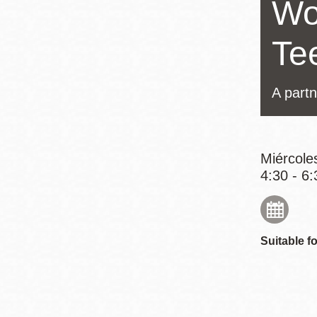
Wo
Mission
Excelsior
Te
Noe Valley
Glen Park
A partn
North Beach
Golden Gate
Valley
Miércole
4:30 - 6:
Suitable fo