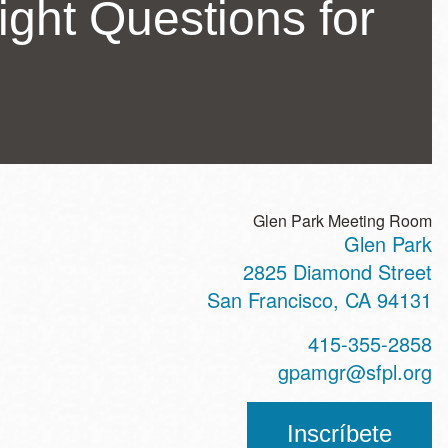
ght Questions for
Glen Park Meeting Room
Glen Park
ss
2825 Diamond Street
San Francisco
,
CA
94131
t
415-355-2858
hone
gpamgr@sfpl.org
Inscríbete