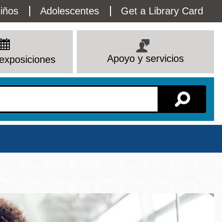
lity
iños
Adolescentes
Get a Library Card
enu
Apoyo y servicios
exposiciones
Sucursal
Ver todas