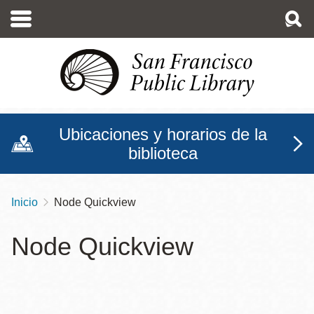
Pasar
al
contenido
principal
Ubicaciones y horarios de la
biblioteca
Inicio
Node Quickview
Sobrescribir
enlaces
Node Quickview
de
ayuda
a