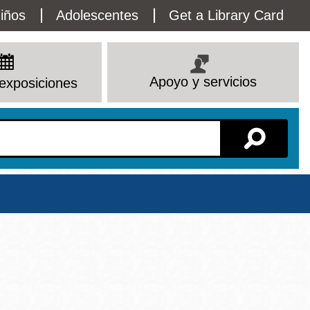
lity
iños
Adolescentes
Get a Library Card
enu
Apoyo y servicios
exposiciones
Sucursal
Ver todas