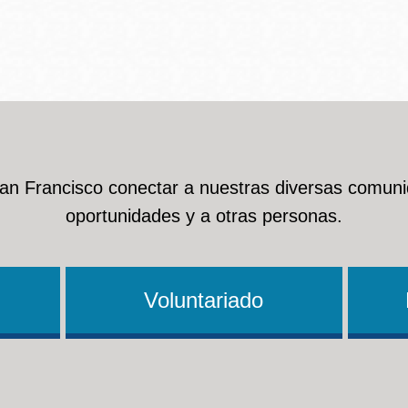
Ocean View
Richmond
Biblioteca
Sunset
Ambulante OMI
San Francisco conectar a nuestras diversas comuni
Treasure Island
oportunidades y a otras personas.
Ortega
Visitacion Valley
Park
Voluntariado
West Portal
Parkside
Western
Portola
Addition