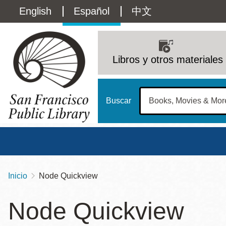
Pasar
Language
English
Español
中文
al
contenido
switcher
principal
Main
(Content)
navigation
Libros y otros materiales
Buscar
Inicio
Node Quickview
Sobrescribir
Biblioteca Central
Dom
enlaces
Node Quickview
Address
100 Larkin Street
San Francisco
,
CA
94102
12 - 6
de
Contact
415-557-4400