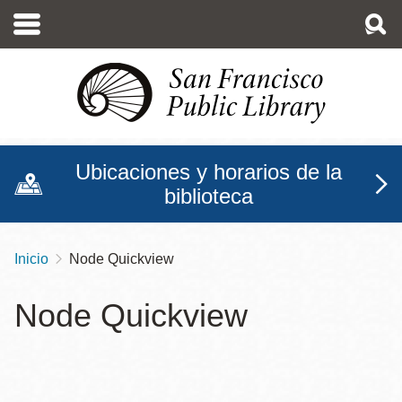
Pasar
al
contenido
principal
Ubicaciones y horarios de la
biblioteca
Inicio
Node Quickview
Sobrescribir
enlaces
Node Quickview
de
ayuda
a