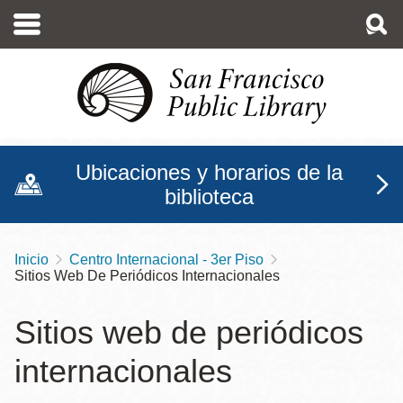
Pasar
al
contenido
principal
Ubicaciones y horarios de la
biblioteca
Inicio
Centro Internacional - 3er Piso
Sobrescribir
Sitios Web De Periódicos Internacionales
enlaces
de
Sitios web de periódicos
ayuda
internacionales
a