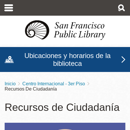
Pasar
al
contenido
principal
Ubicaciones y horarios de la
biblioteca
Inicio
Centro Internacional - 3er Piso
Sobrescribir
Recursos De Ciudadanía
enlaces
de
Recursos de Ciudadanía
ayuda
a