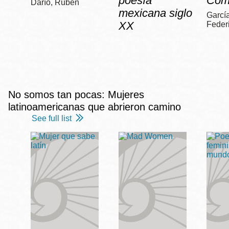
poesía
Com
Darío, Rubén
mexicana siglo
García
XX
Feder
No somos tan pocas: Mujeres
latinoamericanas que abrieron camino
See full list