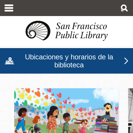
Pasar
al
contenido
principal
Ubicaciones y horarios de la
biblioteca
Biblioteca Pública de San F