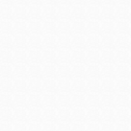
訪谷區圖書分館
Portola寳多拉區
圖書分館
West Portal 圖
書分館
Potrero 寳翠麗
山圖書分館
Western
Addition 西增區
Presidio 普西迪
圖書分館
奧圖書分館
虛擬圖書館
流動圖書館/ 流
動外展服務