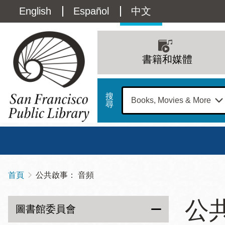
移
Language
English
Español
中文
至
主
switcher
內
Main
容
(Content)
navigation
書籍和媒體
搜
尋
總圖
書館
首頁
公共啟事： 音頻
導
Address
100
航
星期日
星期一
星
公
Larkin
圖書館委員會
12 下午 - 6 下午
9 上午 - 6 下午
9 
連
Street