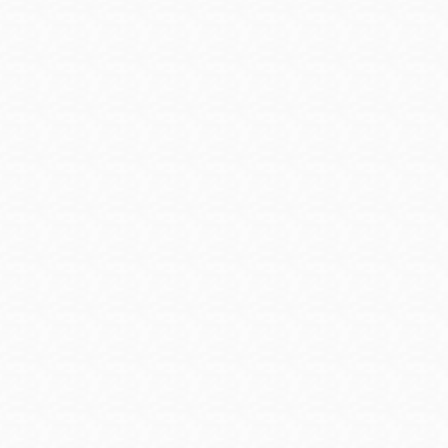
Ocean View 海
Richmond/參議
景區圖書分館
員 Milton Marks
列治文區圖書分
館
OMI 流動圖書館
Sunset日落區圖
Ortega 圖書分館
書分館
Park 圖書分館
Treasure Island
金銀島借書亭
Parkside 圖書分
館
Visitacion Valley