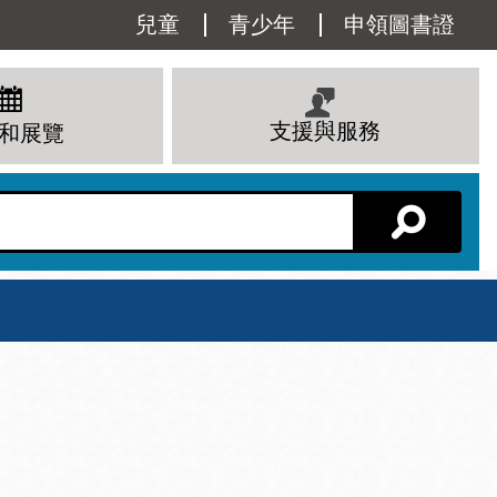
Utility
兒童
青少年
申領圖書證
Menu
支援與服務
和展覽
分館主頁
星期六
 下午
10 上午 - 6 下午
查看所有