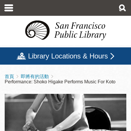
移
至
主
內
容
Library Locations & Hours
首頁
即將有的活動
導
Performance: Shoko Higake Performs Music For Koto
航
連
結