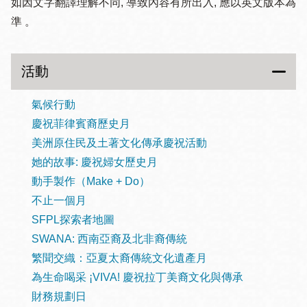
如因文字翻譯理解不同, 導致內容有所出入, 應以英文版本為
準 。
活動
氣候行動
慶祝菲律賓裔歷史月
美洲原住民及土著文化傳承慶祝活動
她的故事: 慶祝婦女歷史月
動手製作（Make + Do）
不止一個月
SFPL探索者地圖
SWANA: 西南亞裔及北非裔傳統
繁聞交織：亞夏太裔傳統文化遺產月
為生命喝采 ¡VIVA! 慶祝拉丁美裔文化與傳承
財務規劃日