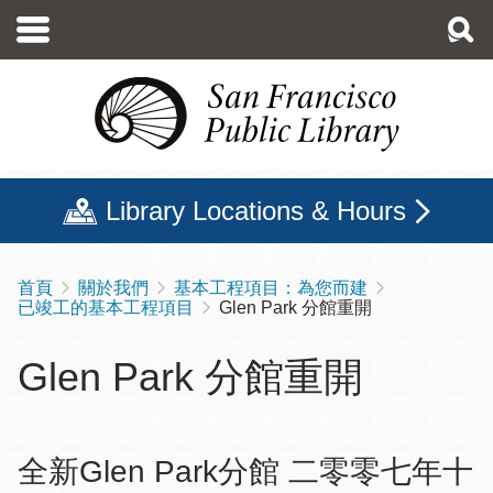
移
至
主
內
容
Library Locations & Hours
首頁
關於我們
基本工程項目：為您而建
導
已竣工的基本工程項目
Glen Park 分館重開
航
連
Glen Park 分館重開
結
全新Glen Park分館 二零零七年十