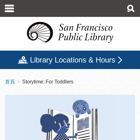
移
至
主
內
容
Library Locations & Hours
首頁
Storytime: For Toddlers
導
航
連
結