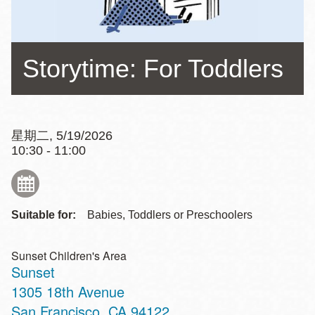
Storytime: For Toddlers
星期二, 5/19/2026
10:30 - 11:00
Suitable for:
Babies, Toddlers or Preschoolers
Sunset Children's Area
Sunset
Address
1305 18th Avenue
San Francisco
,
CA
94122