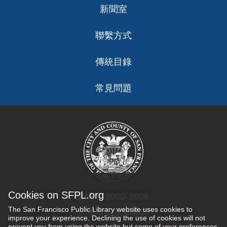
新聞室
聯繫方式
傳統目錄
常見問題
Cookies on SFPL.org
版權 © 2002-2026
The San Francisco Public Library website uses cookies to
三藩市公立圖書館
improve your experience. Declining the use of cookies will not
prevent you from using the website but some of your preferences