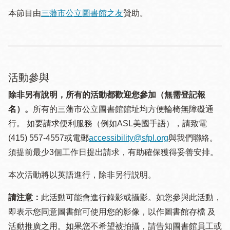
本節目由
三藩市公立圖書館之友
贊助。
活動參與
除非另有說明，所有的活動都歡迎您參加（無需登記報
名）。
所有的三藩市公立圖書館館址均方便輪椅無障礙通
行。 如要請求便利服務（例如ASL美國手語），請致電
(415) 557-4557或電郵
accessibility@sfpl.org
與我們聯絡。
須提 前最少3個工作日提出請求，有助確保獲得妥善安排。
本次活動將以英語進行，除非另行説明。
請注意：
此活動可能會進行錄影或攝影。如您參與此活動，
即表示您同意圖書館可使用您的影像，以作圖書館存檔 及
活動推廣之用。如果您不希望被拍攝，請告知圖書館員工或