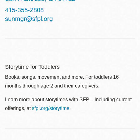
Contact
415-355-2808
Telephone
sunmgr@sfpl.org
Storytime for Toddlers
Books, songs, movement and more. For toddlers 16
months through age 2 and their caregivers.
Learn more about storytimes with SFPL, including current
offerings, at
sfpl.org/storytime
.