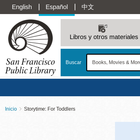
Pasar
Language
English
Español
中文
al
contenido
switcher
principal
Main
(Content)
navigation
Libros y otros materiales
Buscar
Inicio
Storytime: For Toddlers
Sobrescribir
Biblioteca Central
Dom
enlaces
Address
100 Larkin Street
San Francisco
,
CA
94102
12 - 6
de
Contact
415-557-4400