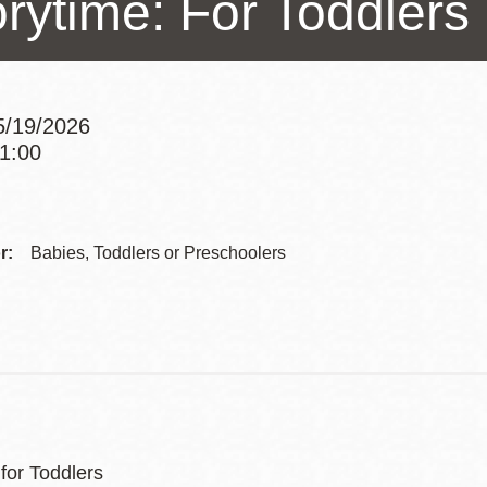
orytime: For Toddlers
Potrero
Biblioteca virtual
5/19/2026
Presidio
Bibliotecas
11:00
Ambulantes
Addre
Contac
r:
Babies, Toddlers or Preschoolers
Telep
for Toddlers