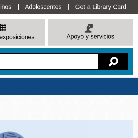
lity
iños
Adolescentes
Get a Library Card
enu
Apoyo y servicios
exposiciones
Sucursal
Ver todas