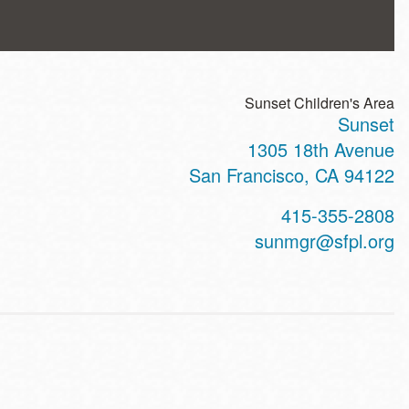
Sunset Children's Area
Sunset
ss
1305 18th Avenue
San Francisco
,
CA
94122
t
415-355-2808
hone
sunmgr@sfpl.org