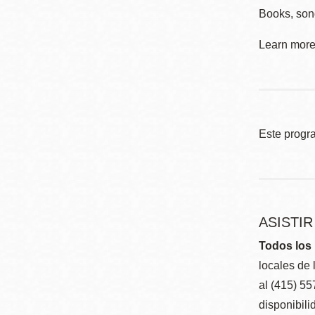
Books, son
Learn more 
Este progr
ASISTI
Todos los 
locales de 
al (415) 5
disponibili