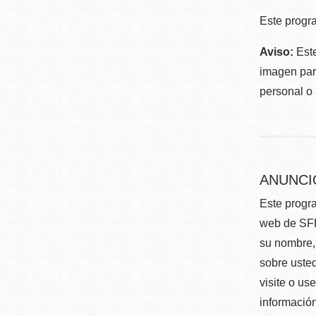
Este progra
Aviso:
Este
imagen para
personal o 
ANUNCI
Este progra
web de SFP
su nombre, 
sobre usted
visite o us
información