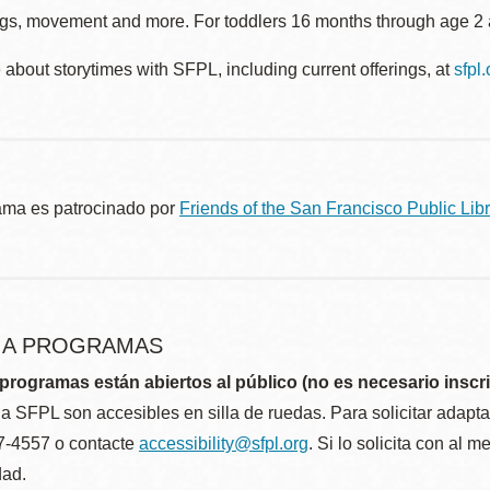
gs, movement and more. For toddlers 16 months through age 2 a
about storytimes with SFPL, including current offerings, at
sfpl
ama es patrocinado por
Friends of the San Francisco Public Libr
R A PROGRAMAS
programas están abiertos al público (no es necesario inscri
la SFPL son accesibles en silla de ruedas. Para solicitar adap
57-4557 o contacte
accessibility@sfpl.org
. Si lo solicita con al 
dad.