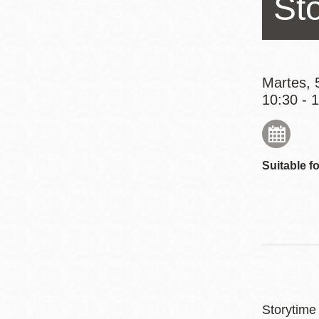
St
Mission
Excelsior
Noe Valley
Glen Park
Martes, 
10:30 - 
North Beach
Golden Gate
Valley
Suitable fo
Storytime 