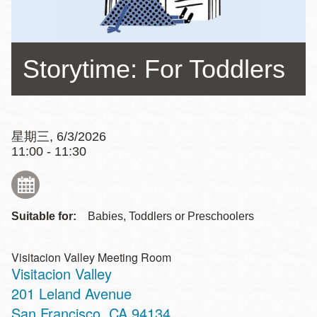
Storytime: For Toddlers
星期三, 6/3/2026
11:00 - 11:30
Suitable for:
Babies, Toddlers or Preschoolers
Visitacion Valley Meeting Room
Visitacion Valley
Address
201 Leland Avenue
San Francisco
,
CA
94134