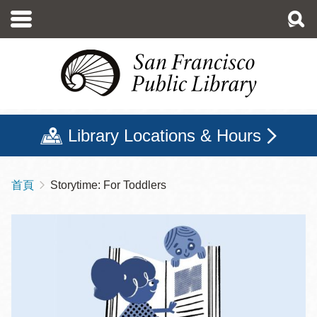
移
至
主
內
容
Library Locations & Hours
首頁
Storytime: For Toddlers
導
航
連
結