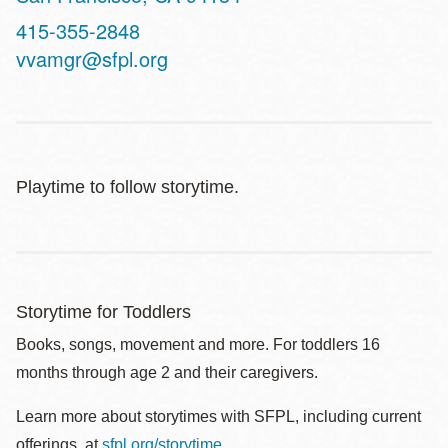
Contact
415-355-2848
Telephone
vvamgr@sfpl.org
Playtime to follow storytime.
Storytime for Toddlers
Books, songs, movement and more. For toddlers 16
months through age 2 and their caregivers.
Learn more about storytimes with SFPL, including current
offerings, at
sfpl.org/storytime
.