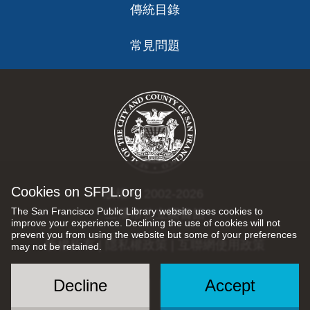
傳統目錄
常見問題
Cookies on SFPL.org
版權 © 2002-2026
The San Francisco Public Library website uses cookies to
三藩市公立圖書館
improve your experience. Declining the use of cookies will not
prevent you from using the website but some of your preferences
版權所有 |
隱私權政策
|
互聯網使用政策
may not be retained.
Decline
Accept
Social