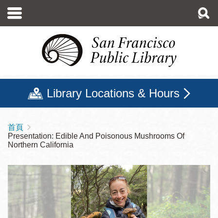
移
至
主
內
容
Library Locations & Hours
首頁
導
Presentation: Edible And Poisonous Mushrooms Of
航
Northern California
連
結