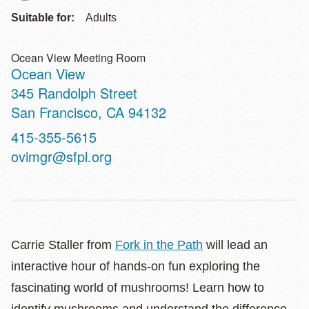
Suitable for:
Adults
Ocean View Meeting Room
Ocean View
Address
345 Randolph Street
San Francisco
,
CA
94132
Contact
415-355-5615
Telephone
ovimgr@sfpl.org
Carrie Staller from
Fork in the Path
will lead an
interactive hour of hands-on fun exploring the
fascinating world of mushrooms! Learn how to