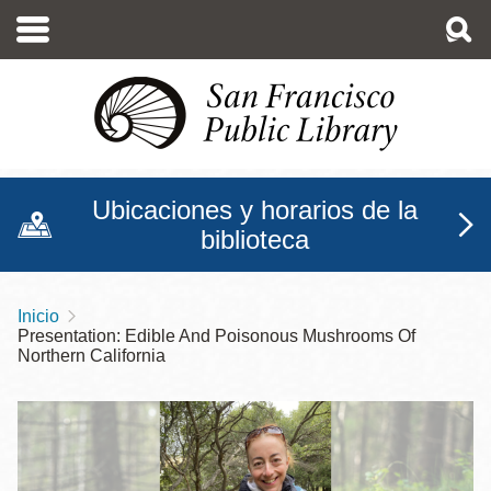
Pasar
al
contenido
principal
Ubicaciones y horarios de la
biblioteca
Inicio
Sobrescribir
Presentation: Edible And Poisonous Mushrooms Of
enlaces
Northern California
de
ayuda
a