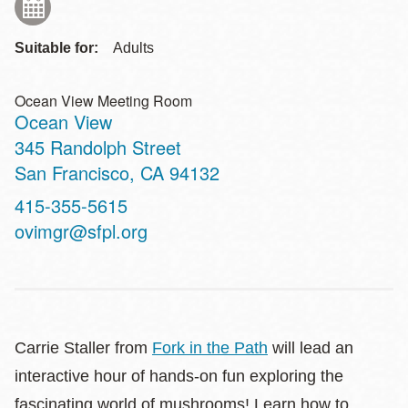
Suitable for:
Adults
Ocean View Meeting Room
Ocean View
Address
345 Randolph Street
San Francisco
,
CA
94132
Contact
415-355-5615
Telephone
ovimgr@sfpl.org
Carrie Staller from
Fork in the Path
will lead an
interactive hour of hands-on fun exploring the
fascinating world of mushrooms! Learn how to