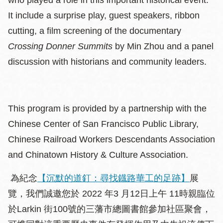
who played a role in this important historical event.
It include a surprise play, guest speakers, ribbon
cutting, a film screening of the documentary
Crossing Donner Summits
by Min Zhou and a panel
discussion with historians and community leaders.
This program is provided by a partnership with the
Chinese Center of San Francisco Public Library,
Chinese Railroad Workers Descendants Association
and Chinatown History & Culture Association.
為紀念
【沉默的道釘：尋找鐡路華工的足跡】
展
覽，我們誠邀您於 2022 年3 月12日上午 11時親臨位
於Larkin 街100號的三藩市總圖書館參加社區聚會，