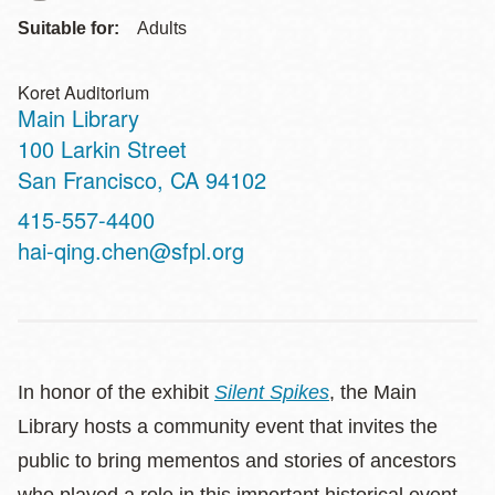
Suitable for:
Adults
Koret Auditorium
Main Library
Address
100 Larkin Street
San Francisco
,
CA
94102
Contact
415-557-4400
Telephone
hai-qing.chen@sfpl.org
In honor of the exhibit
Silent Spikes
, the Main
Library hosts a community event that invites the
public to bring mementos and stories of ancestors