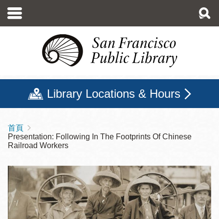
移
至
主
內
容
Library Locations & Hours
首頁
導
Presentation: Following In The Footprints Of Chinese
航
Railroad Workers
連
結