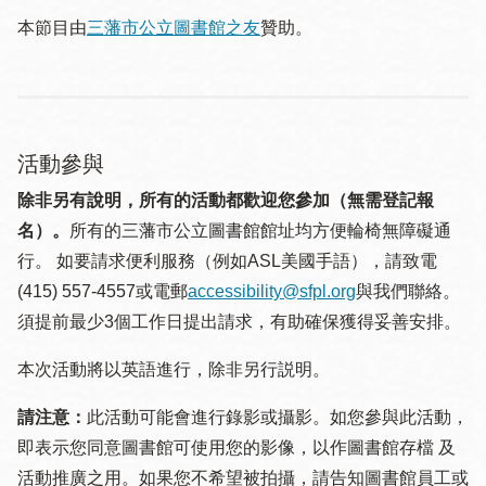
本節目由
三藩市公立圖書館之友
贊助。
活動參與
除非另有說明，所有的活動都歡迎您參加（無需登記報
名）。
所有的三藩市公立圖書館館址均方便輪椅無障礙通
行。 如要請求便利服務（例如ASL美國手語），請致電
(415) 557-4557或電郵
accessibility@sfpl.org
與我們聯絡。
須提 前最少3個工作日提出請求，有助確保獲得妥善安排。
本次活動將以英語進行，除非另行説明。
請注意：
此活動可能會進行錄影或攝影。如您參與此活動，
即表示您同意圖書館可使用您的影像，以作圖書館存檔 及
活動推廣之用。如果您不希望被拍攝，請告知圖書館員工或