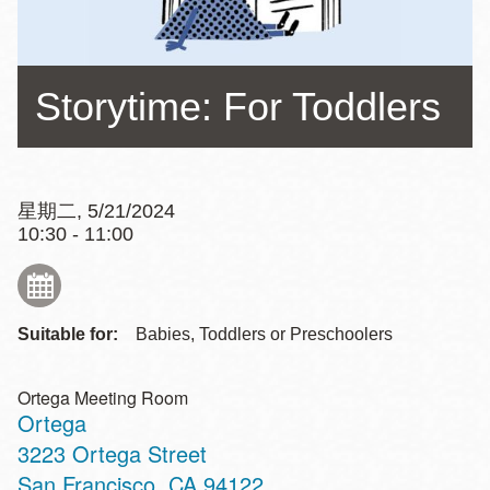
Storytime: For Toddlers
星期二, 5/21/2024
10:30 - 11:00
Suitable for:
Babies, Toddlers or Preschoolers
Ortega Meeting Room
Ortega
Address
3223 Ortega Street
San Francisco
,
CA
94122