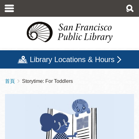
移
至
主
內
容
Library Locations & Hours
首頁
Storytime: For Toddlers
導
航
連
結