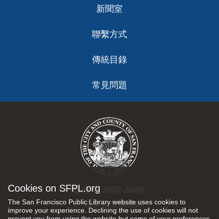
新聞室
聯繫方式
傳統目錄
常見問題
Cookies on SFPL.org
版權 © 2002-2026
The San Francisco Public Library website uses cookies to
三藩市公立圖書館
improve your experience. Declining the use of cookies will not
prevent you from using the website but some of your preferences