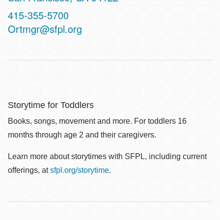
Contact
415-355-5700
Telephone
Ortmgr@sfpl.org
Storytime for Toddlers
Books, songs, movement and more. For toddlers 16
months through age 2 and their caregivers.
Learn more about storytimes with SFPL, including current
offerings, at
sfpl.org/storytime
.