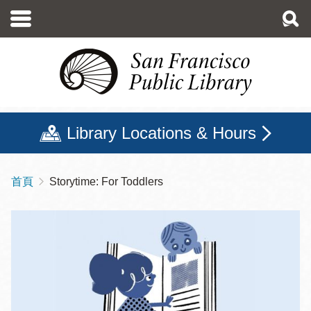
移
至
主
內
容
Library Locations & Hours
首頁
Storytime: For Toddlers
導
航
連
結