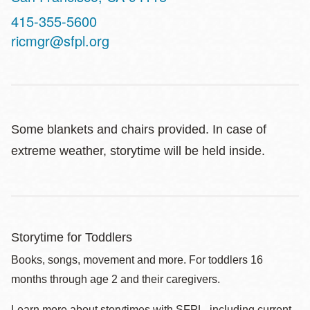
Contact
415-355-5600
Telephone
ricmgr@sfpl.org
Some blankets and chairs provided. In case of
extreme weather, storytime will be held inside.
Storytime for Toddlers
Books, songs, movement and more. For toddlers 16
months through age 2 and their caregivers.
Learn more about storytimes with SFPL, including current