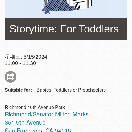
Storytime: For Toddlers
星期三, 5/15/2024
11:00 - 11:30
Suitable for:
Babies, Toddlers or Preschoolers
Richmond 10th Avenue Park
Richmond/Senator Milton Marks
Address
351 9th Avenue
San Francisco
,
CA
94118