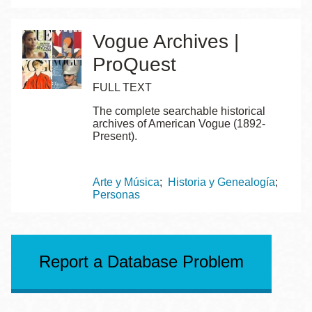
Vogue Archives |
ProQuest
FULL TEXT
The complete searchable historical
archives of American Vogue (1892-
Present).
Topics
Arte y Música
Historia y Genealogía
Personas
Report a Database Problem