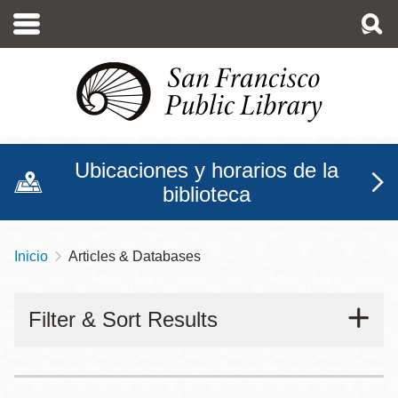
Pasar
al
contenido
principal
Ubicaciones y horarios de la
biblioteca
Inicio
Articles & Databases
Sobrescribir
enlaces
Filter & Sort Results
de
ayuda
a