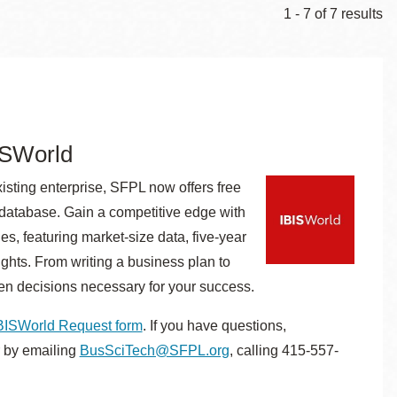
1 - 7 of 7 results
BISWorld
isting enterprise, SFPL now offers free
h database. Gain a competitive edge with
s, featuring market-size data, five-year
ights. From writing a business plan to
en decisions necessary for your success.
BISWorld Request form
. If you have questions,
 by emailing
BusSciTech@SFPL.org
, calling 415-557-