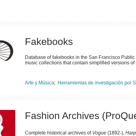
Potrero
Biblioteca virtual
Presidio
Bibliotecas
Fakebooks
Ambulantes
Database of fakebooks in the San Francisco Public L
music collections that contain simplified versions o
Topics
Arte y Música
Herramientas de investigación por 
Fashion Archives (ProQue
Complete historical archives of
Vogue
(1892-),
Harp