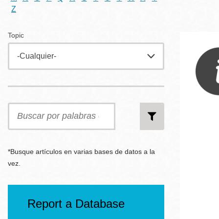
Telephone
ayuda
Z
a
Topic
la
Biblioteca
Ingleside
Central
navegación
Marina
Items
Anza
per
page
Buscar
Merced
por
palabras
Bayview
clave
Misión
Bernal Heights
*Busque artículos en varias bases de datos a la
vez.
Mission Bay
Chinatown
Biblioteca
Report a Database
Eureka Valley
Ambulante