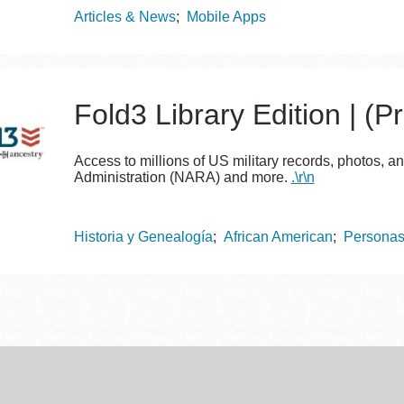
Topics
Articles & News
Mobile Apps
Fold3 Library Edition | (
Access to millions of US military records, photos,
Administration (NARA) and more.
.\r\n
Topics
Historia y Genealogía
African American
Persona