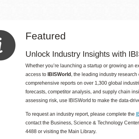
Ocean View
Richmond
Featured
Biblioteca
Sunset
Unlock Industry Insights with I
Ambulante OMI
Whether you’re launching a startup or growing an ex
Treasure Island
access to
IBISWorld
, the leading industry researc
Ortega
comprehensive reports on over 1,300 global industrie
Visitacion Valley
forecasts, competitor analysis, and supply chain ins
Park
assessing risk, use IBISWorld to make the data-driv
West Portal
To request an industry report, please complete the
I
Parkside
contact the Business, Science & Technology Center
Western
4488 or visiting the Main Library.
Portola
Addition