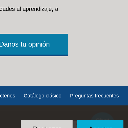
dades al aprendizaje, a
Danos tu opinión
ctenos
Catálogo clásico
Preguntas frecuentes
Chat
Social
with US