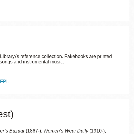
ibrary\'s reference collection. Fakebooks are printed
f songs and instrumental music.
SFPL
st)
er’s Bazaar
(1867-),
Women’s Wear Daily
(1910-),