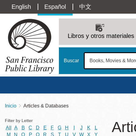
Pasar
Language
English
Español
中文
al
contenido
switcher
principal
Main
(Content)
navigation
Libros y otros materiales
Buscar
Inicio
Articles & Databases
Sobrescribir
Biblioteca Central
Dom
enlaces
Filter & Sort Results
Filter by Letter
Art
Address
100 Larkin Street
San Francisco
,
CA
94102
12 - 6
All
A
B
C
D
E
F
G
H
I
J
K
L
de
Contact
415-557-4400
M
N
O
P
Q
R
S
T
U
V
W
X
Y