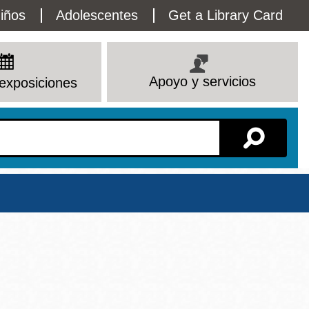
lity
iños
Adolescentes
Get a Library Card
enu
Apoyo y servicios
exposiciones
Sucursal
Ver todas