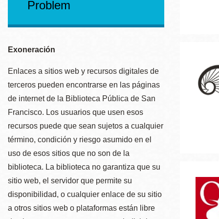
Problem
Mission
Excelsior
Noe Valley
Exoneración
Glen Park
North Beach
Enlaces a sitios web y recursos digitales de
terceros pueden encontrarse en las páginas
Golden Gate
de internet de la Biblioteca Pública de San
Valley
Francisco. Los usuarios que usen esos
recursos puede que sean sujetos a cualquier
término, condición y riesgo asumido en el
uso de esos sitios que no son de la
biblioteca. La biblioteca no garantiza que su
sitio web, el servidor que permite su
disponibilidad, o cualquier enlace de su sitio
a otros sitios web o plataformas están libre