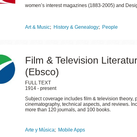
women’s interest magazines (1883-2005) and Design
Topics
Art & Music
History & Genealogy
People
Film & Television Literatur
(Ebsco)
FULL TEXT
1914 - present
Subject coverage includes film & television theory, p
cinematography, technical aspects, and reviews. Incl
more than 120 journals, and 100 books.
Topics
Arte y Música
Mobile Apps