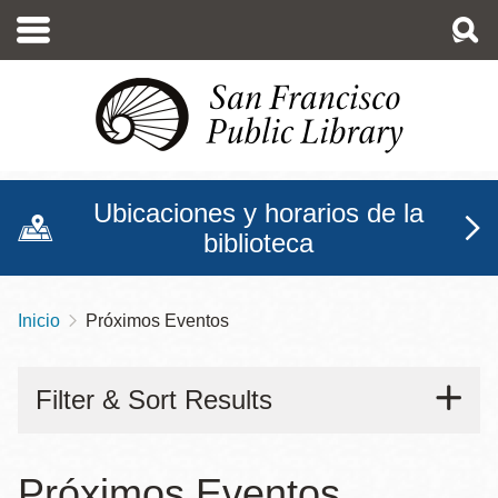
Pasar
al
contenido
principal
Ubicaciones y horarios de la
biblioteca
Inicio
Próximos Eventos
Sobrescribir
enlaces
Filter & Sort Results
de
ayuda
a
Próximos Eventos