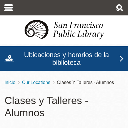
Pasar
al
contenido
principal
Ubicaciones y horarios de la
biblioteca
Inicio
Our Locations
Clases Y Talleres - Alumnos
Sobrescribir
enlaces
Clases y Talleres -
de
Alumnos
ayuda
a