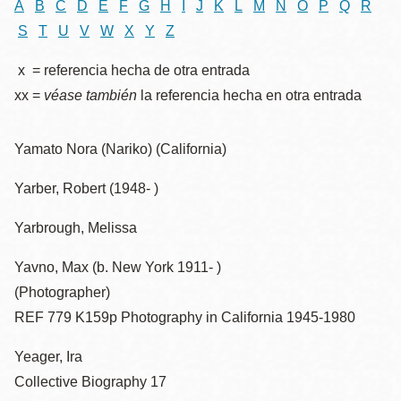
la
A
B
C
D
E
F
G
H
I
J
K
L
M
N
O
P
Q
R
S
T
U
V
W
X
Y
Z
navegación
x = referencia hecha de otra entrada
xx =
véase también
la referencia hecha en otra entrada
Yamato Nora (Nariko) (California)
Yarber, Robert (1948- )
Yarbrough, Melissa
Yavno, Max (b. New York 1911- )
(Photographer)
REF 779 K159p Photography in California 1945-1980
Yeager, Ira
Collective Biography 17