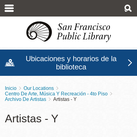
Pasar
al
contenido
principal
Ubicaciones y horarios de la
biblioteca
Inicio
Our Locations
Sobrescribir
Centro De Arte, Música Y Recreación - 4to Piso
enlaces
Archivo De Artistas
Artistas - Y
de
Artistas - Y
ayuda
a