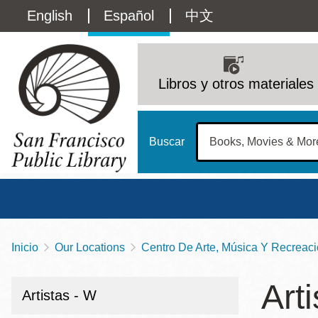
Pasar
Language
English
Español
中文
al
contenido
switcher
principal
Main
(Content)
navigation
Libros y otros materiales
Buscar
Inicio
Our Locations
Centro De Arte, Música Y Recreació
Sobrescribir
Biblioteca Central
Dom
enlaces
Art
Address
100 Larkin Street
San Francisco
,
CA
94102
12 - 6
Artistas - W
de
Contact
415-557-4400