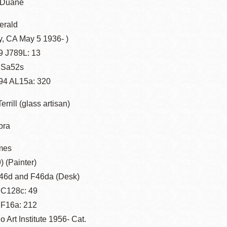
 Duane
erald
Potrero
Biblioteca virtual
y, CA May 5 1936- )
 J789L: 13
Presidio
Bibliotecas
 Sa52s
Ambulantes
94 AL15a: 320
rrill (glass artisan)
bra
mes
 (Painter)
46d and F46da (Desk)
 C128c: 49
 F16a: 212
o Art Institute 1956- Cat.