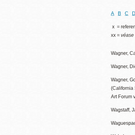
Telephone
ayuda
A
B
C
a
x = refere
la
Biblioteca
Ingleside
xx =
véase
Central
navegación
Marina
Wagner, Ca
Anza
Merced
Wagner, Di
Bayview
Wagner, Go
Misión
(California
Bernal Heights
Art Forum v
Mission Bay
Wagstaff, 
Chinatown
Biblioteca
Waguespack
Eureka Valley
Ambulante