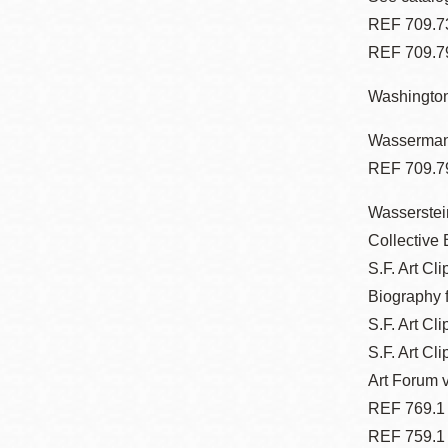
REF 709.73
REF 709.7
Washington
Wasserman,
REF 709.7
Wasserstein
Collective 
S.F. Art Cli
Biography 
S.F. Art Cl
S.F. Art Cl
Art Forum v
REF 769.1
REF 759.1