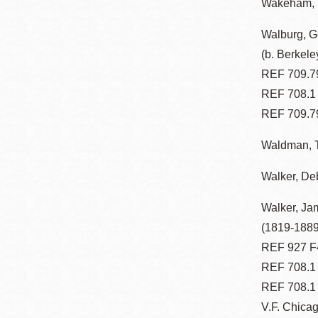
Wakeham,
Mission
Walburg, G
Excelsior
(b. Berkele
Noe Valley
REF 709.79
Glen Park
REF 708.1
North Beach
REF 709.7
Golden Gate
Valley
Waldman, Te
Walker, De
Walker, Ja
(1819-1889)
REF 927 F
REF 708.1
REF 708.1
V.F. Chicag