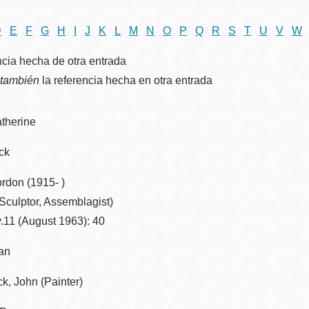
D
E
F
G
H
I
J
K
L
M
N
O
P
Q
R
S
T
U
V
W
ncia hecha de otra entrada
Ocean View
Richmond
 también
la referencia hecha en otra entrada
Biblioteca
Sunset
therine
Ambulante OMI
Treasure Island
ck
Ortega
rdon (1915- )
Visitacion Valley
 Sculptor, Assemblagist)
Park
.11 (August 1963): 40
West Portal
Jan
Parkside
, John (Painter)
Western
Portola
Addition