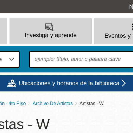
Uti
N
M
Investiga y aprende
Eventos y 
To find?
Ubicaciones y horarios de la biblioteca
n - 4to Piso
Archivo De Artistas
Artistas - W
Lun
Mar
Mié
Jue
Vie
Sáb
istas - W
9 - 6
9 - 8
9 - 8
9 - 8
12 - 6
10 - 6