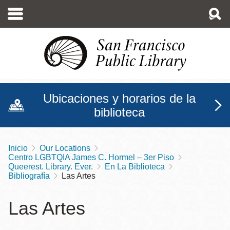
Pasar
al
contenido
principal
Ubicaciones y horarios de la
biblioteca
Inicio
Our Locations
Sobrescribir
Centro LGBTQIA James C. Hormel – 3er Piso
enlaces
Queerest. Library. Ever.
En La Biblioteca
Bibliografía
Las Artes
de
ayuda
Las Artes
a