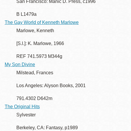
San Francisco: Manic D. Press, c1996
B L1479a
The Gay World of Kenneth Marlowe
Marlowe, Kenneth
[S.l.]: K. Marlowe, 1966
REF 741.5973 M344g
My Son Divine
Milstead, Frances
Los Angeles: Alyson Books, 2001
791.4302 D642m
The Original Hits
Sylvester
Berkeley, CA: Fantasy, p1989