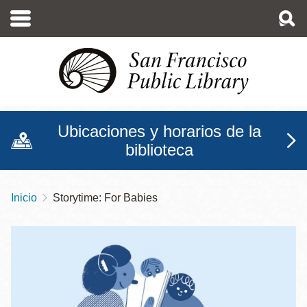
Pasar
al
contenido
principal
Ubicaciones y horarios de la
biblioteca
Inicio
Storytime: For Babies
Sobrescribir
enlaces
de
ayuda
a