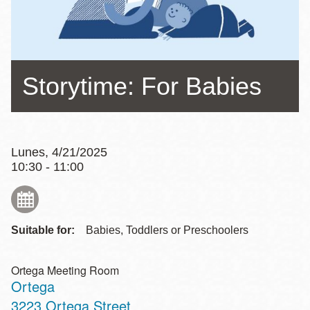
la
navegación
Storytime: For Babies
Lunes, 4/21/2025
10:30 - 11:00
Suitable for:
Babies, Toddlers or Preschoolers
Ortega Meeting Room
Ortega
Address
3223 Ortega Street