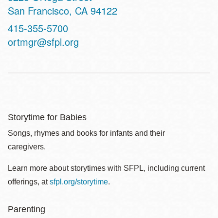
San Francisco
,
CA
94122
Contact
415-355-5700
Telephone
ortmgr@sfpl.org
Storytime for Babies
Songs, rhymes and books for infants and their
caregivers.
Learn more about storytimes with SFPL, including current
offerings, at
sfpl.org/storytime
.
Parenting